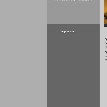
Impressum
"
d
He
"
w
Ma