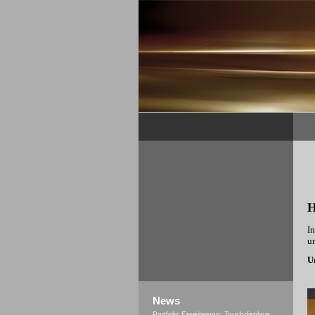
H
In
u
U
News
Portfolio Erweiterung: Touchdisplays