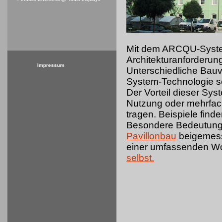
Mit dem ARCQU-System
Architekturanforderun
Impressum
Unterschiedliche Bau
System-Technologie s
Der Vorteil dieser Sy
Nutzung oder mehrfa
tragen. Beispiele find
Besondere Bedeutung 
Pavillonbau
beigemesse
einer umfassenden Wo
selbst.