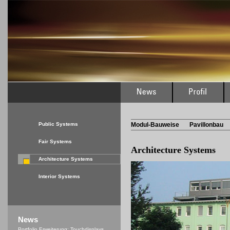
Public Systems
Modul-Bauweise
Pavillonbau
Fair Systems
Architecture
Systems
Architecture Systems
Interior Systems
News
Portfolio Erweiterung: Touchdisplays