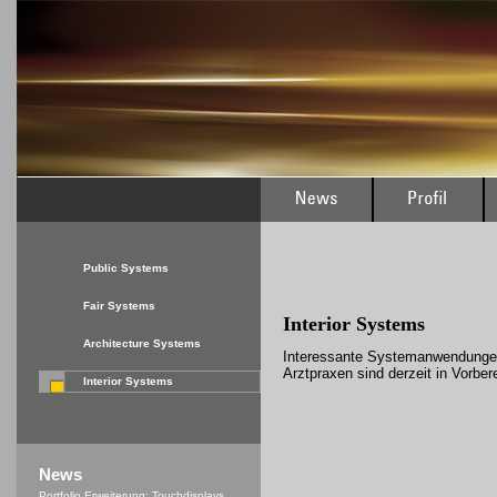
Public Systems
Fair Systems
Interior
Systems
Architecture Systems
Interessante Systemanwendungen
Arztpraxen sind derzeit in Vorber
Interior Systems
News
Portfolio Erweiterung: Touchdisplays