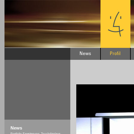
News
Portfolio Erweiterung: Touchdisplays