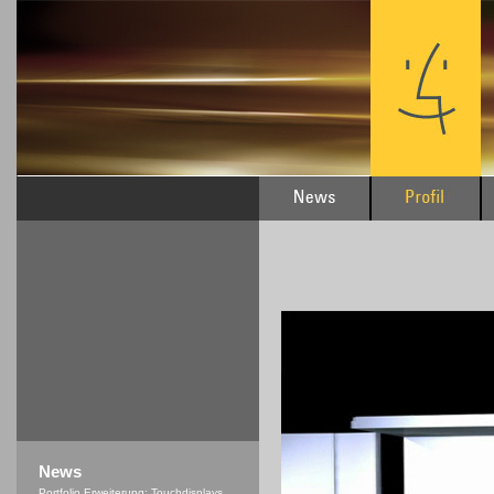
News
Portfolio Erweiterung: Touchdisplays