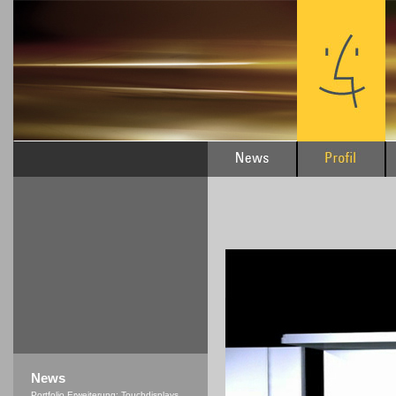
News
Portfolio Erweiterung: Touchdisplays