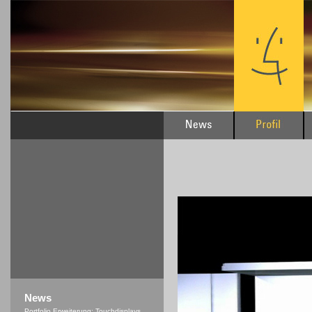
News
Portfolio Erweiterung: Touchdisplays