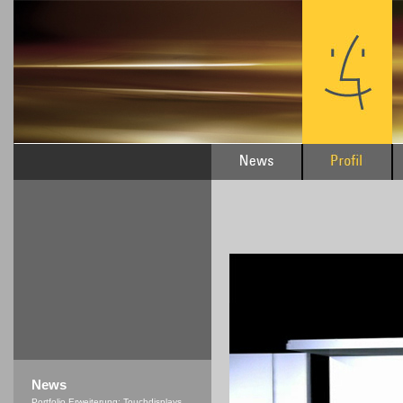
News
Portfolio Erweiterung: Touchdisplays