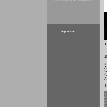
Impressum
A
D
A
A
V
G
A
B