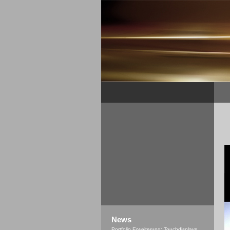
News
Portfolio Erweiterung: Touchdisplays