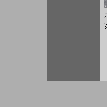
I
S
G
D