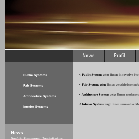
< Public Systems
zeigt Ihnen innovative Pr
Public Systems
< Fair Systems
zeigt
Ihnen verschiedene mob
Fair Systems
< Architecture Systems
zeigt Ihnen moderne A
Architecture Systems
< Interior Systems
zeigt Ihnen innovative M
Interior Systems
News
Portfolio Erweiterung: Touchdisplays