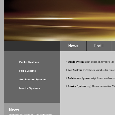
< Public Systems
zeigt Ihnen innovative Pr
Public Systems
< Fair Systems
zeigt
Ihnen verschiedene mob
Fair Systems
< Architecture Systems
zeigt Ihnen moderne A
Architecture Systems
< Interior Systems
zeigt Ihnen innovative M
Interior Systems
News
Portfolio Erweiterung: Touchdisplays