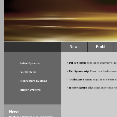
< Public Systems
zeigt Ihnen innovative Pr
Public Systems
< Fair Systems
zeigt
Ihnen verschiedene mob
Fair Systems
< Architecture Systems
zeigt Ihnen moderne A
Architecture Systems
< Interior Systems
zeigt Ihnen innovative M
Interior Systems
News
Portfolio Erweiterung: Touchdisplays