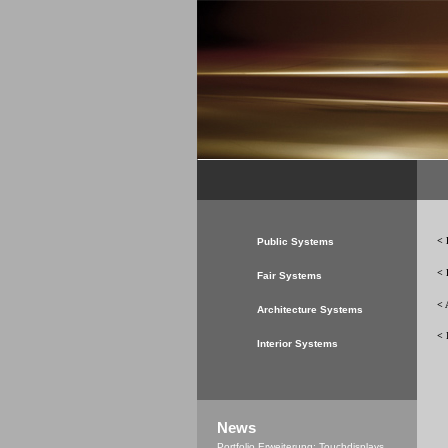
< 
Public Systems
< 
Fair Systems
< 
Architecture Systems
< 
Interior Systems
News
Portfolio Erweiterung: Touchdisplays