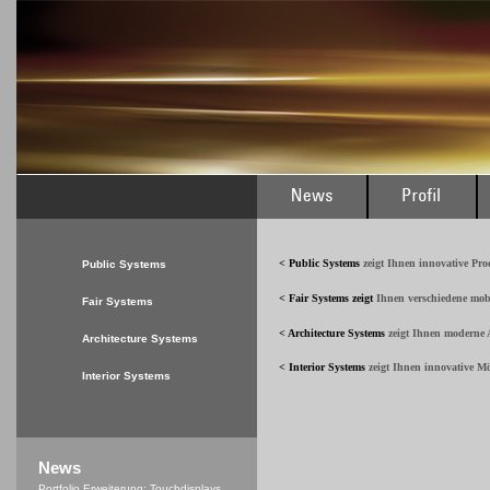
< Public Systems
zeigt Ihnen innovative Pr
Public Systems
< Fair Systems
zeigt
Ihnen verschiedene mob
Fair Systems
< Architecture Systems
zeigt Ihnen moderne A
Architecture Systems
< Interior Systems
zeigt Ihnen innovative M
Interior Systems
News
Portfolio Erweiterung: Touchdisplays