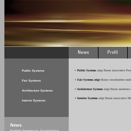
< Public Systems
zeigt Ihnen innovative Pr
Public Systems
< Fair Systems
zeigt
Ihnen verschiedene mob
Fair Systems
< Architecture Systems
zeigt Ihnen moderne A
Architecture Systems
< Interior Systems
zeigt Ihnen innovative M
Interior Systems
News
Portfolio Erweiterung: Touchdisplays