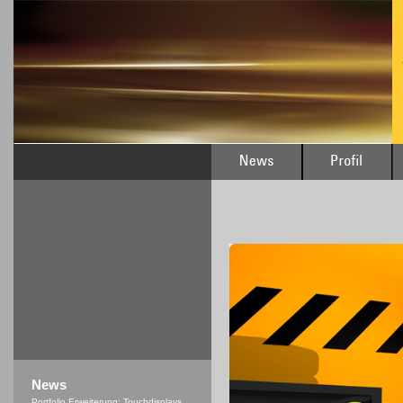
News
Portfolio Erweiterung: Touchdisplays