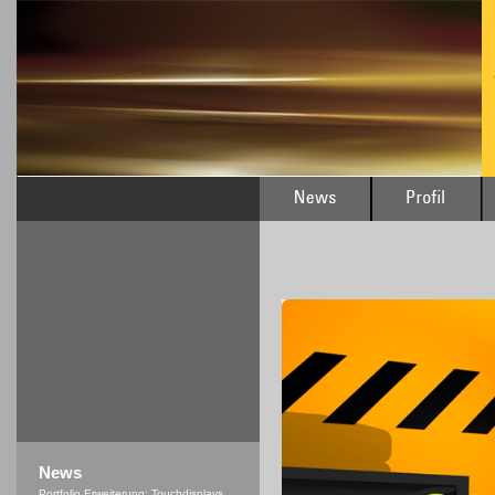
News
Portfolio Erweiterung: Touchdisplays