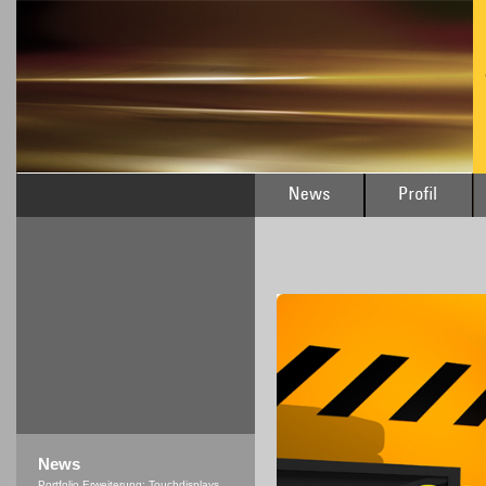
News
Portfolio Erweiterung: Touchdisplays