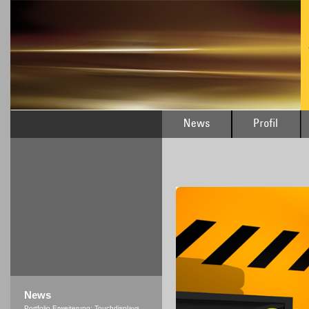
News
Portfolio Erweiterung: Touchdisplays