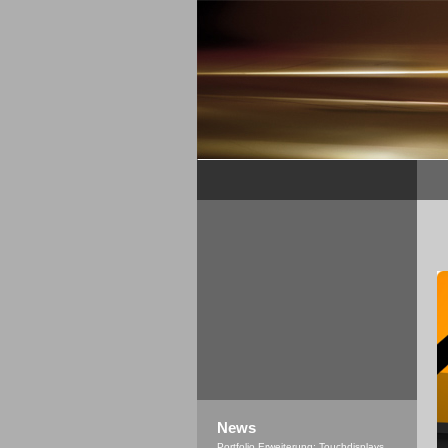
News
Portfolio Erweiterung: Touchdisplays