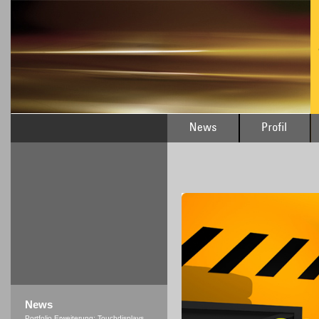
News
Portfolio Erweiterung: Touchdisplays