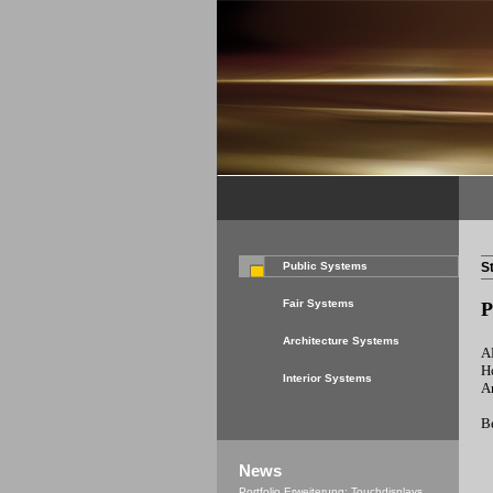
Public Systems
S
Fair Systems
P
Architecture Systems
A
H
Interior Systems
A
B
News
Portfolio Erweiterung: Touchdisplays