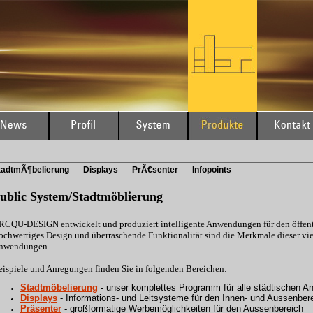
tadtmÃ¶belierung
Displays
PrÃ€senter
Infopoints
ublic System/Stadtmöblierung
RCQU-DESIGN entwickelt und produziert intelligente Anwendungen für den öffen
ochwertiges Design und überraschende Funktionalität sind die Merkmale dieser vie
nwendungen.
eispiele und Anregungen finden Sie in folgenden Bereichen:
Stadtmöbelierung
- unser komplettes Programm für alle städtischen A
Displays
- Informations- und Leitsysteme für den Innen- und Aussenber
Präsenter
- großformatige Werbemöglichkeiten für den Aussenbereich