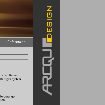
tlichen Raum.
lfältigen System-
nforderungen
eich