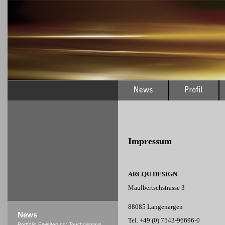
Impressum
ARCQU DESIGN
Maulbertschstrasse 3
88085 Langenargen
News
Tel. +49 (0) 7543-96696-0
Portfolio Erweiterung: Touchdisplays