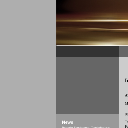
I
A
M
8
T
News
F
Portfolio Erweiterung: Touchdisplays