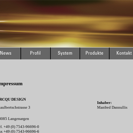
mpressum
RCQU DESIGN
Inhaber:
aulbertschstrasse 3
Manfred Dannullis
8085 Langenargen
el. +49 (0) 7543-96696-0
ax +49 (0) 7543-96696-6