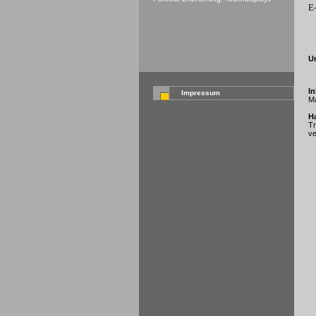
E
U
In
Impressum
Ma
H
Tr
ve