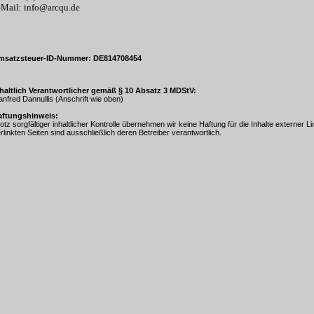
-Mail: info@arcqu.de
msatzsteuer-ID-Nummer: DE814708454
haltlich Verantwortlicher gemäß § 10 Absatz 3 MDStV:
nfred Dannullis (Anschrift wie oben)
aftungshinweis:
otz sorgfältiger inhaltlicher Kontrolle übernehmen wir keine Haftung für die Inhalte externer Li
rlinkten Seiten sind ausschließlich deren Betreiber verantwortlich.