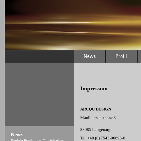
Impressum
ARCQU DESIGN
Maulbertschstrasse 3
88085 Langenargen
News
Tel. +49 (0) 7543-96696-0
Portfolio Erweiterung: Touchdisplays