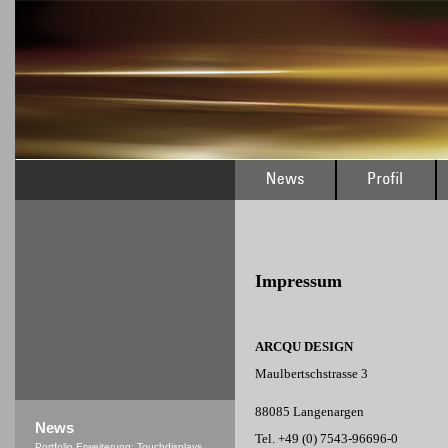
Impressum
ARCQU DESIGN
Maulbertschstrasse 3
88085 Langenargen
News
Tel. +49 (0) 7543-96696-0
Portfolio Erweiterung: Touchdisplays