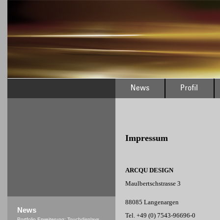
Impressum
ARCQU DESIGN
Maulbertschstrasse 3
88085 Langenargen
News
Tel. +49 (0) 7543-96696-0
Portfolio Erweiterung: Touchdisplays