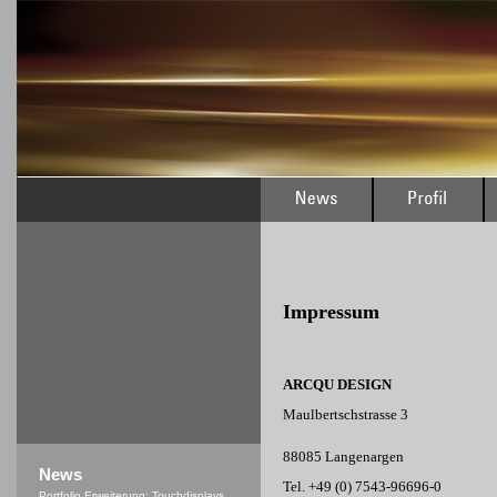
Impressum
ARCQU DESIGN
Maulbertschstrasse 3
88085 Langenargen
News
Tel. +49 (0) 7543-96696-0
Portfolio Erweiterung: Touchdisplays