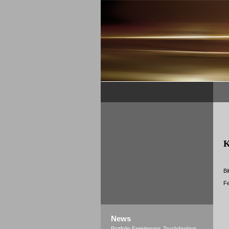
K
Bi
Fe
News
Portfolio Erweiterung: Touchdisplays