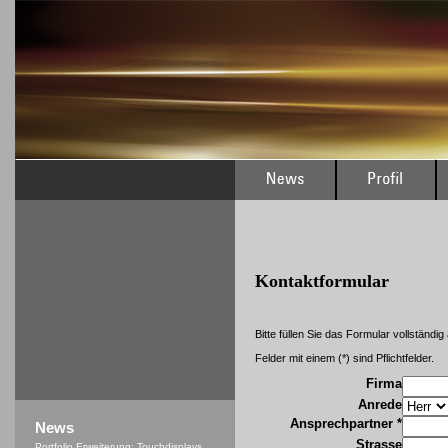
Kontaktformular
Bitte füllen Sie das Formular vollständig
Felder mit einem (*) sind Pflichtfelder.
Firma
Anrede
Ansprechpartner *
News
Strasse
Portfolio Erweiterung: Touchdisplays