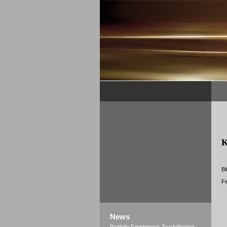
K
Bi
Fe
News
Portfolio Erweiterung: Touchdisplays