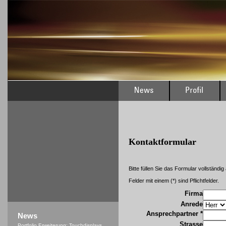
Kontaktformular
Bitte füllen Sie das Formular vollständig
Felder mit einem (*) sind Pflichtfelder.
Firma
Anrede
Ansprechpartner *
News
Strasse
Portfolio Erweiterung: Touchdisplays