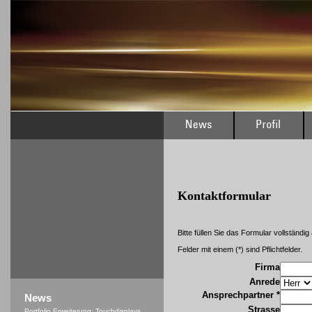
Kontaktformular
Bitte füllen Sie das Formular vollständig
Felder mit einem (*) sind Pflichtfelder.
Firma
Anrede
Ansprechpartner *
News
Strasse
Portfolio Erweiterung: Touchdisplays