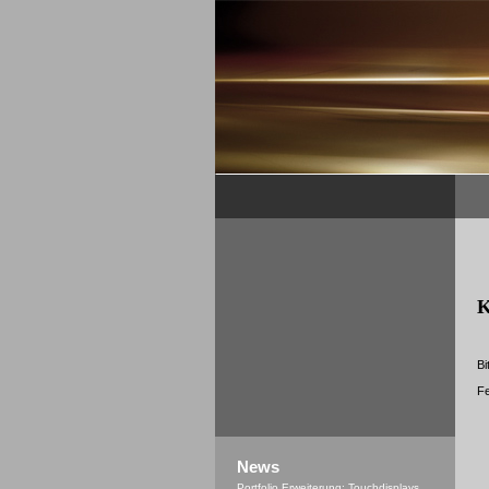
K
Bi
Fe
News
Portfolio Erweiterung: Touchdisplays