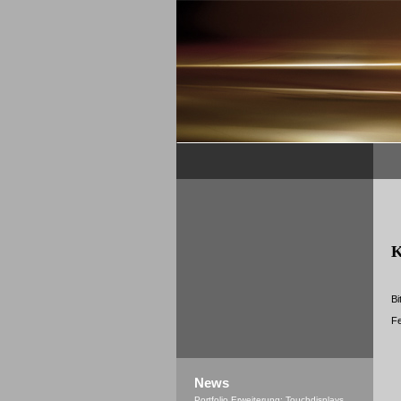
K
Bi
Fe
News
Portfolio Erweiterung: Touchdisplays