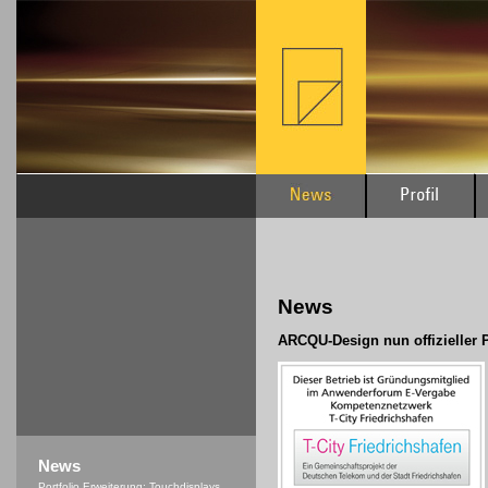
News
ARCQU-Design nun offizieller P
News
Portfolio Erweiterung: Touchdisplays