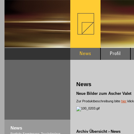
News
Neue Bilder zum Ascher Valet
Zur Produktbeschreibung bitte
hier
klick
News
Archiv Übersicht
News
>
Portfolio Erweiterung: Touchdisplays