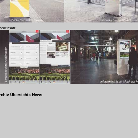
neneinsatz:
rchiv Übersicht
News
>