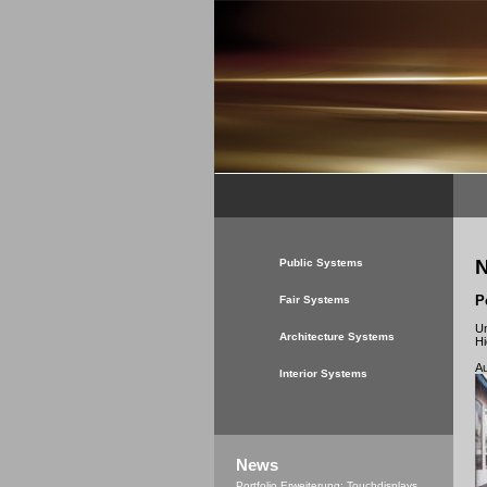
Public Systems
P
Fair Systems
Un
Architecture Systems
Hi
Au
Interior Systems
News
Portfolio Erweiterung: Touchdisplays