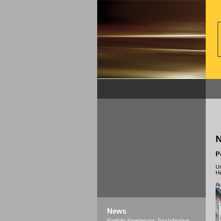
P
Un
Hi
Au
News
Portfolio Erweiterung: Touchdisplays