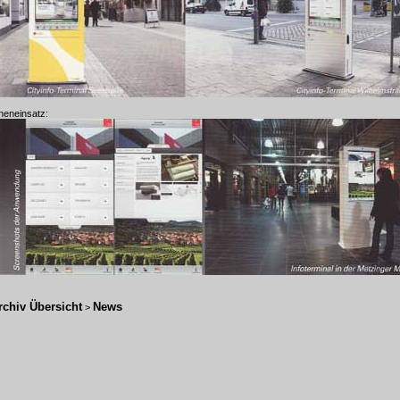
neneinsatz:
rchiv Übersicht
News
>