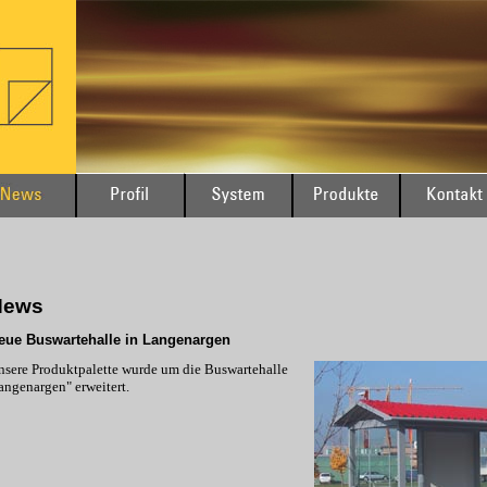
News
eue Buswartehalle in Langenargen
nsere Produktpalette wurde um die Buswartehalle
angenargen" erweitert.