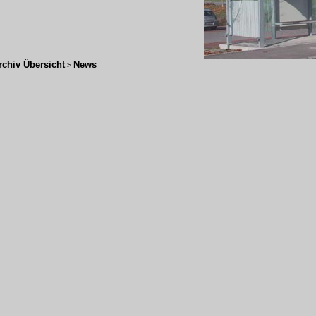
rchiv Übersicht
News
>