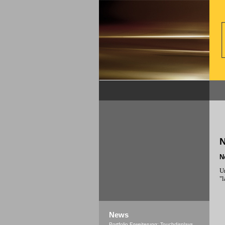
N
U
"l
News
Portfolio Erweiterung: Touchdisplays