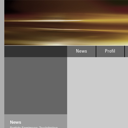
News
Portfolio Erweiterung: Touchdisplays