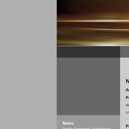
N
A
P
Ne
ga
News
P
Portfolio Erweiterung: Touchdisplays