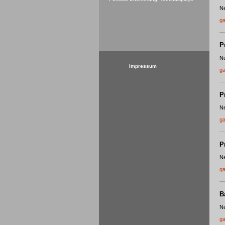
Ne
ga
P
Ne
Impressum
ga
P
Ne
ga
P
Ne
ga
B
Ne
ga