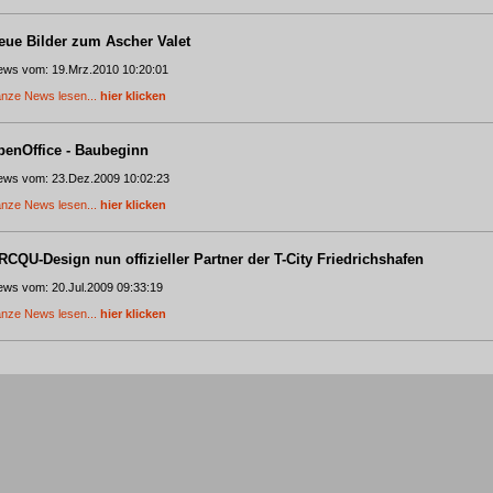
eue Bilder zum Ascher Valet
ws vom: 19.Mrz.2010 10:20:01
nze News lesen...
hier klicken
penOffice - Baubeginn
ws vom: 23.Dez.2009 10:02:23
nze News lesen...
hier klicken
RCQU-Design nun offizieller Partner der T-City Friedrichshafen
ws vom: 20.Jul.2009 09:33:19
nze News lesen...
hier klicken
eit 02.03.2009 offizieller Vertriebspartner von Team Tejbrant
ws vom: 03.Aug.2009 11:49:19
nze News lesen...
hier klicken
nfopoint Nonnenhorn