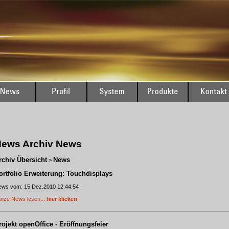
ews Archiv News
rchiv Übersicht
News
>
ortfolio Erweiterung: Touchdisplays
ws vom: 15.Dez.2010 12:44:54
nze News lesen...
hier klicken
rojekt openOffice - Eröffnungsfeier