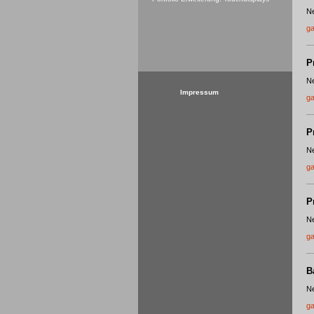
Ne
ga
P
Ne
Impressum
ga
P
Ne
ga
P
Ne
ga
B
Ne
ga