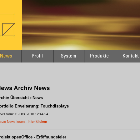
ews Archiv News
rchiv Übersicht
News
>
ortfolio Erweiterung: Touchdisplays
ws vom: 15.Dez.2010 12:44:54
nze News lesen...
hier klicken
rojekt openOffice - Eröffnungsfeier