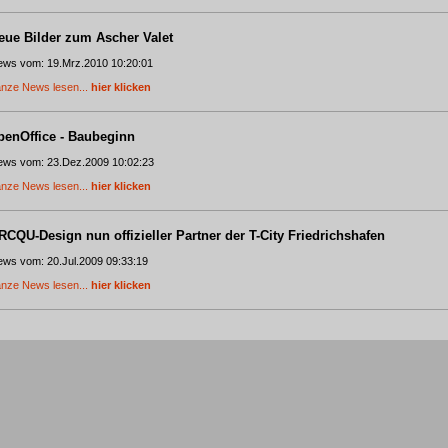
eue Bilder zum Ascher Valet
ws vom: 19.Mrz.2010 10:20:01
nze News lesen...
hier klicken
penOffice - Baubeginn
ws vom: 23.Dez.2009 10:02:23
nze News lesen...
hier klicken
RCQU-Design nun offizieller Partner der T-City Friedrichshafen
ws vom: 20.Jul.2009 09:33:19
nze News lesen...
hier klicken
eit 02.03.2009 offizieller Vertriebspartner von Team Tejbrant
ws vom: 03.Aug.2009 11:49:19
nze News lesen...
hier klicken
nfopoint Nonnenhorn