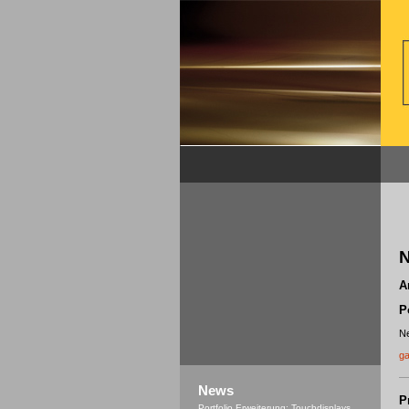
N
A
P
Ne
ga
News
P
Portfolio Erweiterung: Touchdisplays